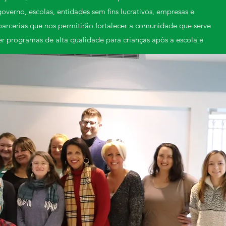
governo, escolas, entidades sem fins lucrativos, empresas e
parcerias que nos permitirão fortalecer a comunidade que serve
er programas de alta qualidade para crianças após a escola e
iance estão trabalhando de forma colaborativa em várias
jetivo de maximizar os recursos de nossas organizações
mo tempo em que criam um ambiente para programas de
 em crianças.