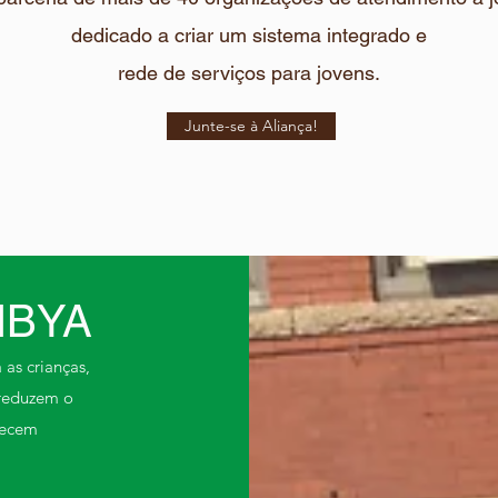
dedicado a criar um sistema integrado e
rede de serviços para jovens.
Junte-se à Aliança!
NBYA
as crianças,
reduzem o
recem