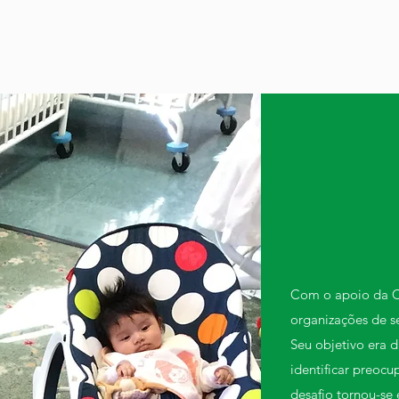
Com o apoio da C
organizações de s
Seu objetivo era d
identificar preoc
desafio tornou-se 