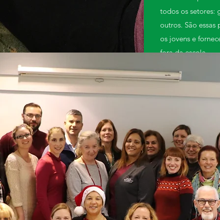
todos os setores: 
outros. São essas 
os jovens e fornec
fora da escola.
Os membros da All
questões com o ob
membros, ao mes
qualidade focados