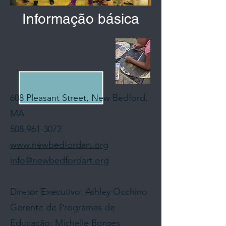
Informação básica
608 Pleasant Street, New Bedford,
MA
508-961-3072
www.newbedfordart.org
info@newbedfordart.org
Diretor Executivo: Ashley Occhino
Gerente de Programas de
Educação: Michelle Borges