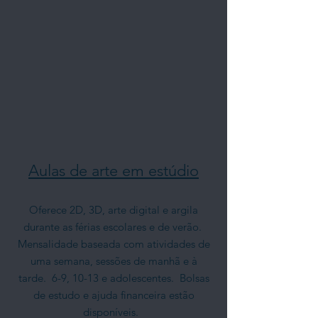
Aulas de arte em estúdio
Oferece 2D, 3D, arte digital e argila
durante as férias escolares e de verão.
Mensalidade baseada com atividades de
uma semana, sessões de manhã e à
tarde.
6-9, 10-13 e adolescentes.
Bolsas
de estudo e ajuda financeira estão
disponíveis.