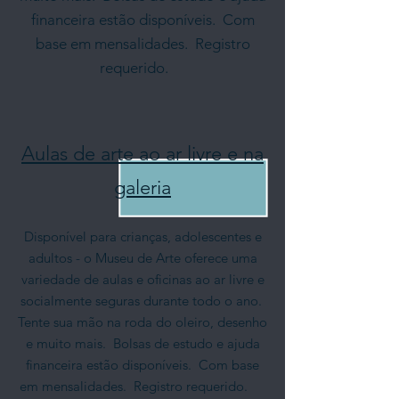
financeira estão disponíveis.
Com
base em mensalidades.
Registro
requerido.
Aulas de arte ao ar livre e na
galeria
Disponível para crianças, adolescentes e
adultos - o Museu de Arte oferece uma
variedade de aulas e oficinas ao ar livre e
socialmente seguras durante todo o ano.
Tente sua mão na roda do oleiro, desenho
e muito mais.
Bolsas de estudo e ajuda
financeira estão disponíveis.
Com base
em mensalidades.
Registro requerido.