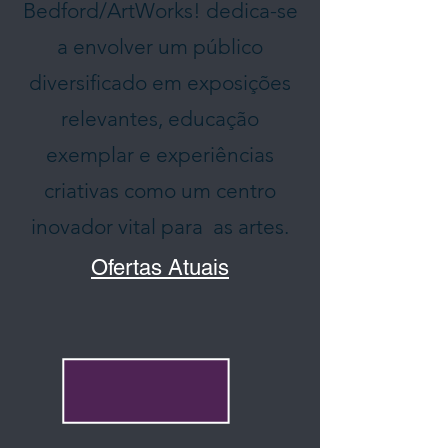
Bedford/ArtWorks! dedica-se
a envolver um público
diversificado em exposições
relevantes, educação
exemplar e experiências
criativas como um centro
inovador vital
para
as artes.
Ofertas Atuais