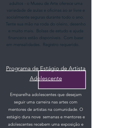
adultos - o Museu de Arte oferece uma
variedade de aulas e oficinas ao ar livre e
socialmente seguras durante todo o ano.
Tente sua mão na roda do oleiro, desenho
e muito mais.
Bolsas de estudo e ajuda
financeira estão disponíveis.
Com base
em mensalidades.
Registro requerido.
Programa de Estágio de Artista
Adolescente
Emparelha adolescentes que desejam
seguir uma carreira nas artes com
mentores de artistas na comunidade. O
estágio dura nove
semanas e mentores e
adolescentes recebem uma exposição e