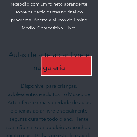
recepção com um folheto abrangente
sobre os participantes no final do
programa. Aberto a alunos do Ensino
Médio. Competitivo. Livre.
Aulas de arte ao ar livre e
na galeria
Disponível para crianças,
adolescentes e adultos - o Museu de
Arte oferece uma variedade de aulas
e oficinas ao ar livre e socialmente
seguras durante todo o ano.
Tente
sua mão na roda do oleiro, desenho e
muito mais.
Bolsas de estudo e ajuda