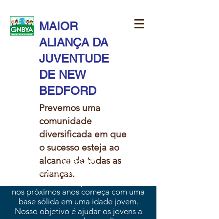
MAIOR
ALIANÇA DA
JUVENTUDE
DE NEW
BEDFORD
Prevemos uma
comunidade
diversificada em que
o sucesso esteja ao
Missão
alcance de todas as
Acreditamos que garantir que nossa
crianças.​​
força de trabalho permaneça forte
nos próximos anos começa com uma
base sólida em uma idade jovem.
Nosso objetivo é ajudar os jovens a