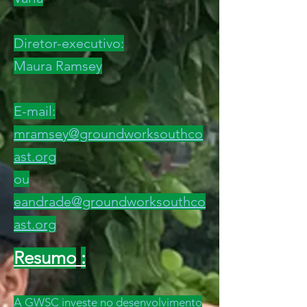
Diretor-executivo:
Maura Ramsey
E-mail:
mramsey@groundworksouthco
ast.org
ou
eandrade@groundworksouthco
ast.org
:
Resumo
A GWSC investe no desenvolvimento