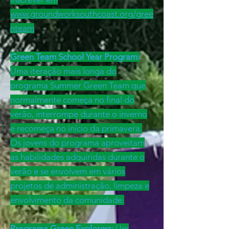
www.groundworksouthcoast.org/gree
nteam
Green Team School Year Program:
Uma iteração mais longa do
programa Summer Green Team que
normalmente começa no final do
verão, interrompe durante o inverno
e recomeça no início da primavera.
Os jovens do programa aproveitam
as habilidades adquiridas durante o
verão e se envolvem em vários
projetos de administração, limpeza e
envolvimento da comunidade.
Programa Green Explorers:
Um