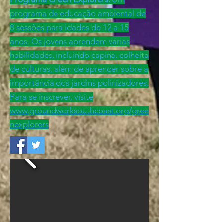
programa de educação ambiental de
8 sessões para idades de 12 a 15
anos. Os jovens aprendem várias
habilidades, incluindo capina, colheita
de culturas, além de aprender sobre a
importância dos jardins polinizadores.
Para se inscrever, visite
www.groundworksouthcoast.org/gree
nexplorers