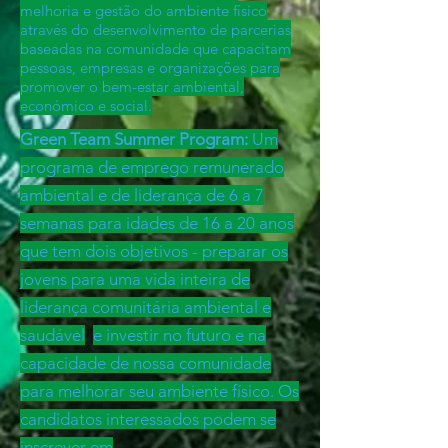
melhoria e gestão do ambiente físico
através do desenvolvimento de parcerias
baseadas na comunidade que capacitam
pessoas, empresas e organizações para
promover o bem-estar ambiental,
económico e social.
Green Team Summer Program:
Um
programa de emprego remunerado
ambiental e de liderança de 6 a 7
semanas para idades de 16 a 20 anos
que tem dois objetivos - preparar os
jovens para uma vida inteira de
liderança comunitária ambiental e
saudável
e investir no futuro e na
capacidade de nossa comunidade
para melhorar seu ambiente físico. Os
candidatos interessados podem se
inscrever em