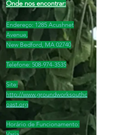
Onde nos encontrar:
Endereço: 1285 Acushnet
Avenue,
New Bedford, MA 02740
Telefone:
508-974-3535
Site:
http://www.groundworksouthc
oast.org
Horário de Funcionamento:
Varia